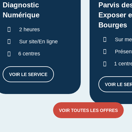
Diagnostic
Parvis de
Numérique
Exposer e
Bourges
Durée :
2 heures
Durée :
Sur me
Sur site/En ligne
Présent
6 centres
1 centr
VOIR LE SERVICE
DIAGNOSTIC NUMÉRIQUE
VOIR LE SE
ALE 360°
PAR
VOIR TOUTES LES OFFRES