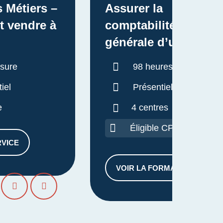
s Métiers –
Assurer la
t vendre à
comptabilité
générale d’une
entreprise artisanale
Durée :
sure
98 heures
- TPE-PME -(ADEA)
iel
Présentiel
Bloc 2 - Adjoint de
e
4 centres
Dirigeant
d'Entreprise
Éligible CPF
Artisanale
RVICE
VIS DES MÉTIERS – EXPOSER ET VENDRE À BOURGES
VOIR LA FORMATION
ASSURER LA COMP
PRÉCÉDENT
SUIVANT