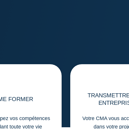
TRANSMETTR
ME FORMER
ENTREPRI
pez vos compétences
Votre CMA vous ac
ant toute votre vie
dans votre proj