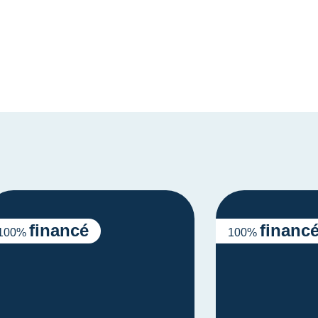
financé
financ
100%
100%