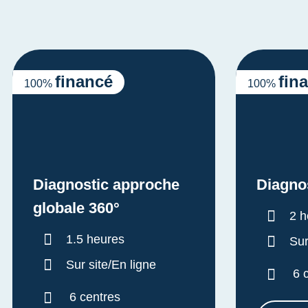
financé
fin
100%
100%
Diagnostic approche
Diagno
globale 360°
Dur
2 h
Durée :
1.5 heures
Sur
Sur site/En ligne
6 
6 centres