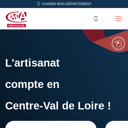
Aller en haut de page
CHOISIR MON DÉPARTEMENT
RECHERC
Men
CMA Centre-Val de Loire
L'artisanat
compte en
Centre-Val de Loire !