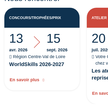
CONCOURS/TROPHÉES/PRIX
ATELIER
13
15
20
avr. 2026
sept. 2026
juil. 20
Région Centre-Val de Loire
Votre 
chez 
WorldSkills 2026-2027
Les at
repris
En savoir plus
En savo