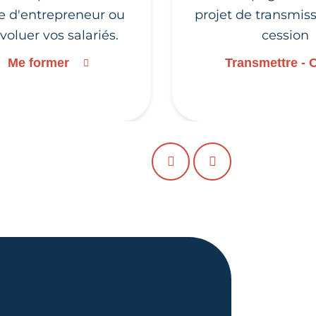
ie d'entrepreneur ou
projet de transmis
évoluer vos salariés.
cession
Me former
Transmettre - 
PRÉCÉDENT
SUIVANT