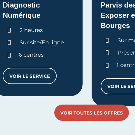
Diagnostic
Parvis de
Numérique
Exposer e
Bourges
Durée :
2 heures
Durée 
Sur m
Sur site/En ligne
Présen
6 centres
1 cent
VOIR LE SERVICE
DIAGNOSTIC NUMÉRIQUE
VOIR LE SE
BALE 360°
PA
VOIR TOUTES LES OFFRES