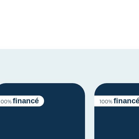
financé
financ
100%
100%