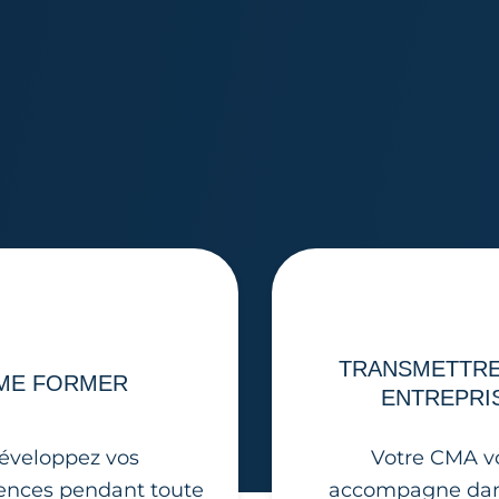
TRANSMETTR
ME FORMER
ENTREPRI
éveloppez vos
Votre CMA v
nces pendant toute
accompagne dan