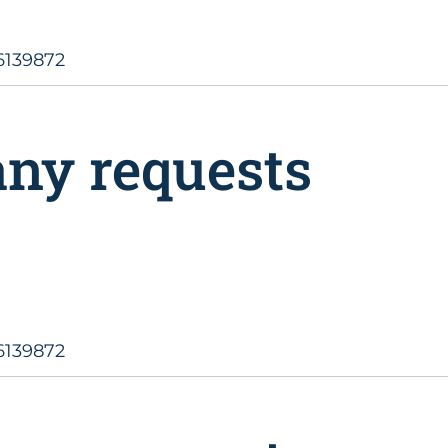
6139872
any requests
6139872