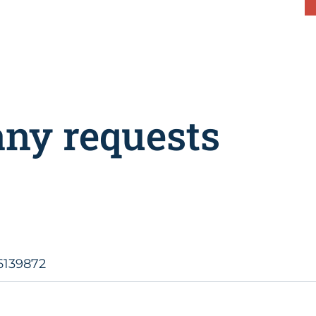
any requests
6139872