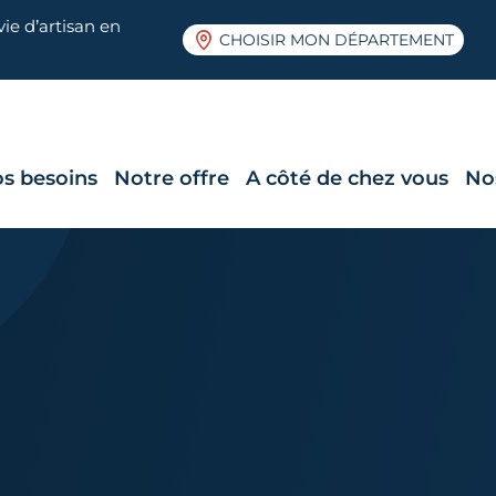
ie d’artisan en
CHOISIR MON DÉPARTEMENT
s besoins
Notre offre
A côté de chez vous
No