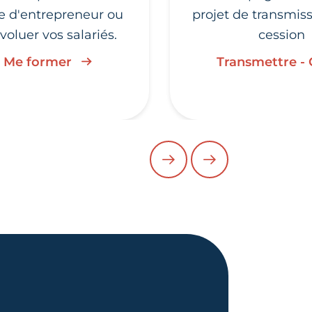
ie d'entrepreneur ou
projet de transmis
évoluer vos salariés.
cession
Me former
Transmettre -
PRÉCÉDENT
SUIVANT